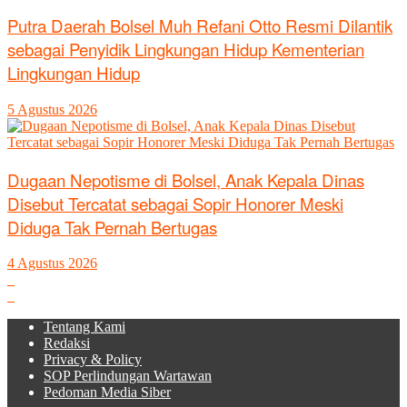
Putra Daerah Bolsel Muh Refani Otto Resmi Dilantik
sebagai Penyidik Lingkungan Hidup Kementerian
Lingkungan Hidup
5 Agustus 2026
Dugaan Nepotisme di Bolsel, Anak Kepala Dinas
Disebut Tercatat sebagai Sopir Honorer Meski
Diduga Tak Pernah Bertugas
4 Agustus 2026
Tentang Kami
Redaksi
Privacy & Policy
SOP Perlindungan Wartawan
Pedoman Media Siber