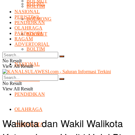
BOLMUT
BOLSEL
BOLTIM
NASIONAL
PERISTIWA
BOLMONG
PENDIDIKAN
OLAHRAGA
PARIWISATA
BOLMUT
RAGAM
ADVERTORIAL
BOLTIM
No Result
NASIONAL
View All Result
PERISTIWA
No Result
View All Result
PENDIDIKAN
OLAHRAGA
Walikota dan Wakil Walikota
PARIWISATA