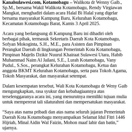
Kanalsulawesi.com, Kotamobagu –
Walikota dr Wenny Gaib.,
Sp.M., bersama Wakil Walikota Kotamobagu, Rendy Virgiawan
Mangkat, menghadiri dalam acara Halal Bi Halal yang digelar
bersama masyarakat Kampung Baru, Kelurahan Kotamobagu,
Kecamatan Kotamobagu Barat, Kamis 3 April 2025.
Acara yang berlangsung di Kampung Baru ini dihadiri oleh
berbagai pihak, termasuk Sekretaris Daerah Kota Kotamobagu,
Sofyan Mokoginta, S.H., M.E., para Asisten dan Pimpinan
Perangkat Daerah di lingkungan Pemerintah Kota Kotamobagu,
Pimpinan Majelis Dzikir Nuurul Khairaat Sulawesi Utara, Habib
Muhammad Naim Al Jailani, S.E., Lurah Kotamobagu, Vany
Pudul., S.Sos., perangkat Kelurahan Kotamobagu, Ketua dan
anggota BKMT Kelurahan Kotamobagu, serta para Tokoh Agama,
Tokoh Masyarakat, dan masyarakat setempat.
Dalam kesempatan tersebut, Wali Kota Kotamobagu dr Weny Gaib
mengungkapkan, rasa syukur dan kebahagiaannya atas
terselenggaranya acara ini, yang menurutnya memiliki tujuan mulia
untuk mempererat tali silaturahmi dan mempersatukan masyarakat.
“Saya atas nama pribadi dan atas nama seluruh jajaran Pemerintah
Daerah Kota Kotamobagu menyampaikan Selamat Idul Fitri 1446
Hijriah, Minal Aidin Wal Faizin, Mohon maaf lahir dan batin,”
ujarnya.