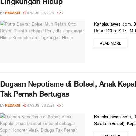
Lingkungan Hidup
BY
5 AGUSTUS 2026
REDAKSI
0
Kanalsulawesi.com, 
Refani Otto, S.Tr., M.A
READ MORE
Dugaan Nepotisme di Bolsel, Anak Kepal
Tak Pernah Bertugas
BY
4 AGUSTUS 2026
REDAKSI
0
Kanalsulawesi.com, 
Selatan (Bolsel). Kep
READ MORE