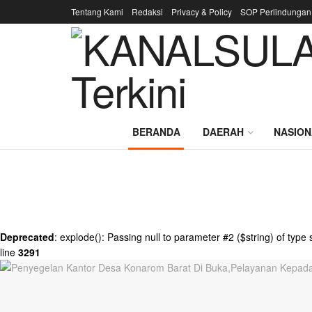
Tentang Kami
Redaksi
Privacy & Policy
SOP Perlindungan
KANALSULAWES
BERANDA
DAERAH
NASION
Deprecated
: explode(): Passing null to parameter #2 ($string) of type 
line
3291