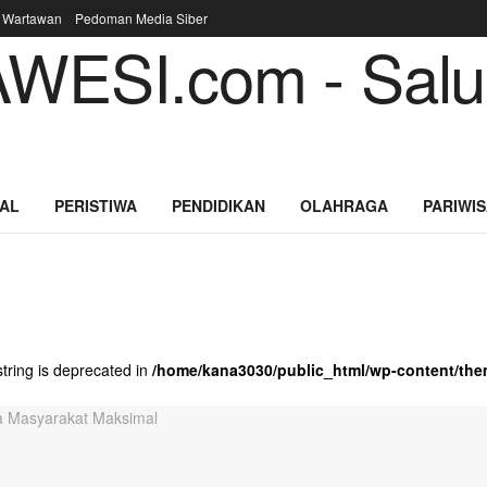
 Wartawan
Pedoman Media Siber
I.com - Saluran
AL
PERISTIWA
PENDIDIKAN
OLAHRAGA
PARIWIS
string is deprecated in
/home/kana3030/public_html/wp-content/the