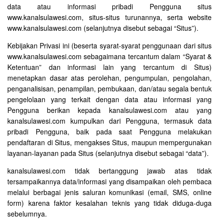
data atau informasi pribadi Pengguna situs
www.kanalsulawesi.com, situs-situs turunannya, serta website
www.kanalsulawesi.com (selanjutnya disebut sebagai “Situs”).
Kebijakan Privasi ini (beserta syarat-syarat penggunaan dari situs
www.kanalsulawesi.com sebagaimana tercantum dalam “Syarat &
Ketentuan” dan informasi lain yang tercantum di Situs)
menetapkan dasar atas perolehan, pengumpulan, pengolahan,
penganalisisan, penampilan, pembukaan, dan/atau segala bentuk
pengelolaan yang terkait dengan data atau informasi yang
Pengguna berikan kepada kanalsulawesi.com atau yang
kanalsulawesi.com kumpulkan dari Pengguna, termasuk data
pribadi Pengguna, baik pada saat Pengguna melakukan
pendaftaran di Situs, mengakses Situs, maupun mempergunakan
layanan-layanan pada Situs (selanjutnya disebut sebagai “data”).
kanalsulawesi.com tidak bertanggung jawab atas tidak
tersampaikannya data/informasi yang disampaikan oleh pembaca
melalui berbagai jenis saluran komunikasi (email, SMS, online
form) karena faktor kesalahan teknis yang tidak diduga-duga
sebelumnya.