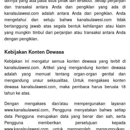
lainnya yang ada pada situs pihak lain tersebut. Setiap perjanjian
dan transaksi antara Anda dan pengiklan yang ada di
kanalsulawesi.com adalah antara Anda dan pengiklan. Anda
mengetahui dan setuju bahwa kanalsulawesi.com tidak
bertanggung jawab atas segala bentuk kehilangan atau klaim
yang mungkin timbul dari perjanjian atau transaksi antara Anda
dengan pengiklan.
Kebijakan Konten Dewasa
Kebijakan ini mengatur semua konten dewasa yang terbit di
kanalsulawesi.com. Artikel yang mengandung konten dewasa
adalah yang memuat tentang organ-organ genital dan
mengandung unsur seksualitas. Untuk mengakses konten
dewasa kanalsulawesi.com, maka pembaca harus berusia 18
tahun ke atas.
Dengan mengakses dan/atau mempergunakan layanan
www.kanalsulawesi.com, Pengguna menyatakan bahwa setiap
data Pengguna merupakan data yang benar dan sah, serta
Pengguna memberikan persetujuan kepada
www.kanalsulawesi.com untuk memperoleh, mengumpulkan,