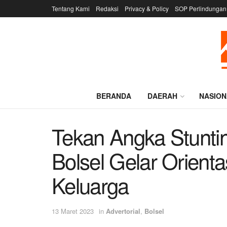
Tentang Kami
Redaksi
Privacy & Policy
SOP Perlindungan
BERANDA
DAERAH
NASION
Tekan Angka Stunti
Bolsel Gelar Orient
Keluarga
13 Maret 2023
in
Advertorial
,
Bolsel