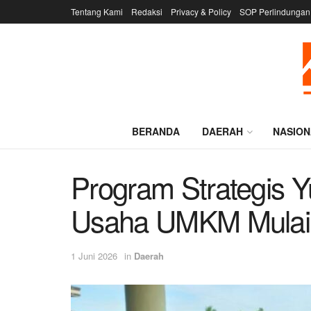
Tentang Kami
Redaksi
Privacy & Policy
SOP Perlindungan
BERANDA
DAERAH
NASION
Program Strategis 
Usaha UMKM Mulai 
1 Juni 2026
in
Daerah