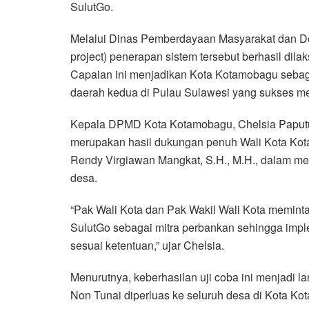
SulutGo.
Melalui Dinas Pemberdayaan Masyarakat dan De
project) penerapan sistem tersebut berhasil di
Capaian ini menjadikan Kota Kotamobagu sebaga
daerah kedua di Pulau Sulawesi yang sukses m
Kepala DPMD Kota Kotamobagu, Chelsia Paputun
merupakan hasil dukungan penuh Wali Kota Kota
Rendy Virgiawan Mangkat, S.H., M.H., dalam me
desa.
“Pak Wali Kota dan Pak Wakil Wali Kota memint
SulutGo sebagai mitra perbankan sehingga impl
sesuai ketentuan,” ujar Chelsia.
Menurutnya, keberhasilan uji coba ini menjadi
Non Tunai diperluas ke seluruh desa di Kota K