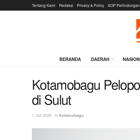
Tentang Kami
Redaksi
Privacy & Policy
SOP Perlindungan
BERANDA
DAERAH
NASION
Kotamobagu Pelopor
di Sulut
1 Juli 2026
in
Kotamobagu