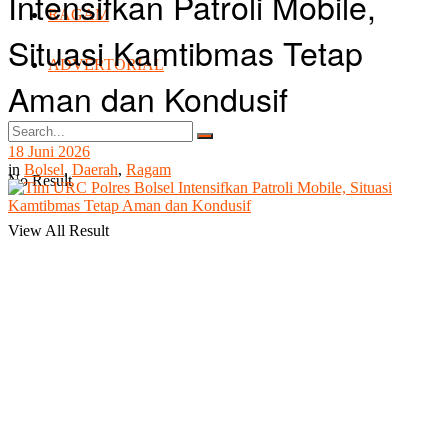
Intensifkan Patroli Mobile,
RAGAM
Situasi Kamtibmas Tetap
ADVERTORIAL
Aman dan Kondusif
18 Juni 2026
in
Bolsel
,
Daerah
,
Ragam
No Result
View All Result