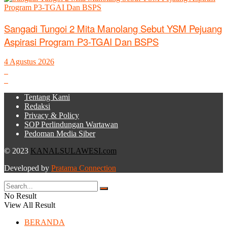
Sangadi Tungoi 2 Mita Manolang Sebut YSM Pejuang
Aspirasi Program P3-TGAI Dan BSPS
4 Agustus 2026
Tentang Kami
Redaksi
Privacy & Policy
SOP Perlindungan Wartawan
Pedoman Media Siber
© 2023
KANALSULAWESI.com
Developed by
Pratama Connection
No Result
View All Result
BERANDA