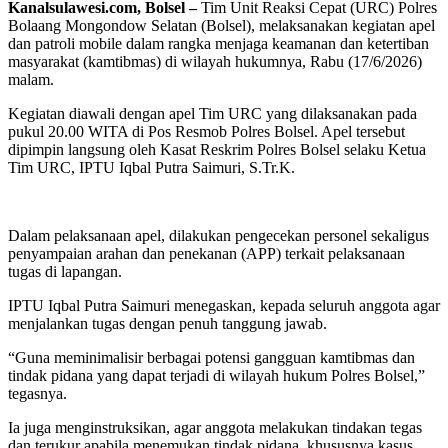
Kanalsulawesi.com, Bolsel –
Tim Unit Reaksi Cepat (URC) Polres
Bolaang Mongondow Selatan (Bolsel), melaksanakan kegiatan apel
dan patroli mobile dalam rangka menjaga keamanan dan ketertiban
masyarakat (kamtibmas) di wilayah hukumnya, Rabu (17/6/2026)
malam.
Kegiatan diawali dengan apel Tim URC yang dilaksanakan pada
pukul 20.00 WITA di Pos Resmob Polres Bolsel. Apel tersebut
dipimpin langsung oleh Kasat Reskrim Polres Bolsel selaku Ketua
Tim URC, IPTU Iqbal Putra Saimuri, S.Tr.K.
Dalam pelaksanaan apel, dilakukan pengecekan personel sekaligus
penyampaian arahan dan penekanan (APP) terkait pelaksanaan
tugas di lapangan.
IPTU Iqbal Putra Saimuri menegaskan, kepada seluruh anggota agar
menjalankan tugas dengan penuh tanggung jawab.
“Guna meminimalisir berbagai potensi gangguan kamtibmas dan
tindak pidana yang dapat terjadi di wilayah hukum Polres Bolsel,”
tegasnya.
Ia juga menginstruksikan, agar anggota melakukan tindakan tegas
dan terukur apabila menemukan tindak pidana, khususnya kasus