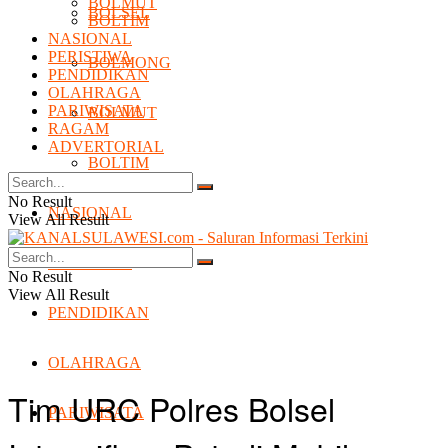
BOLMUT
BOLSEL
BOLTIM
NASIONAL
PERISTIWA
BOLMONG
PENDIDIKAN
OLAHRAGA
PARIWISATA
BOLMUT
RAGAM
ADVERTORIAL
BOLTIM
No Result
NASIONAL
View All Result
PERISTIWA
No Result
View All Result
PENDIDIKAN
OLAHRAGA
Tim URC Polres Bolsel
PARIWISATA