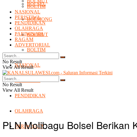
BOLMUT
BOLSEL
BOLTIM
NASIONAL
PERISTIWA
BOLMONG
PENDIDIKAN
OLAHRAGA
PARIWISATA
BOLMUT
RAGAM
ADVERTORIAL
BOLTIM
No Result
NASIONAL
View All Result
PERISTIWA
No Result
View All Result
PENDIDIKAN
OLAHRAGA
PLN Molibagu Bolsel Berikan 
PARIWISATA