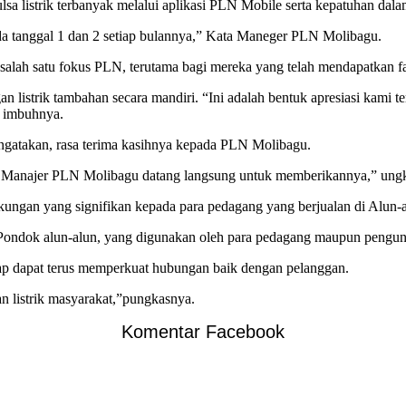
lsa listrik terbanyak melalui aplikasi PLN Mobile serta kepatuhan da
 tanggal 1 dan 2 setiap bulannya,” Kata Maneger PLN Molibagu.
 satu fokus PLN, terutama bagi mereka yang telah mendapatkan fasi
strik tambahan secara mandiri. “Ini adalah bentuk apresiasi kami te
” imbuhnya.
gatakan, rasa terima kasihnya kepada PLN Molibagu.
ika Manajer PLN Molibagu datang langsung untuk memberikannya,” ung
ngan yang signifikan kepada para pedagang yang berjualan di Alun-
ondok alun-alun, yang digunakan oleh para pedagang maupun pengun
ap dapat terus memperkuat hubungan baik dengan pelanggan.
n listrik masyarakat,”pungkasnya.
Komentar Facebook