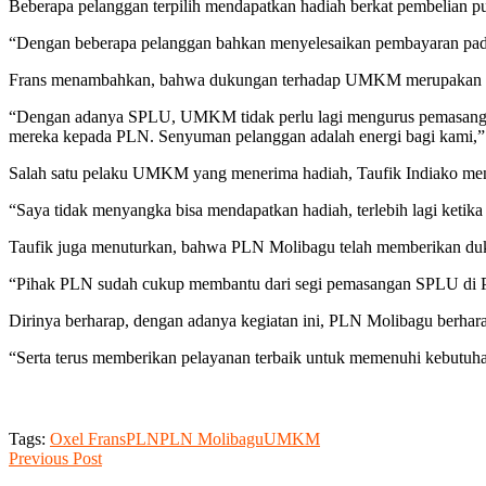
Beberapa pelanggan terpilih mendapatkan hadiah berkat pembelian pu
“Dengan beberapa pelanggan bahkan menyelesaikan pembayaran pada
Frans menambahkan, bahwa dukungan terhadap UMKM merupakan salah
“Dengan adanya SPLU, UMKM tidak perlu lagi mengurus pemasangan li
mereka kepada PLN. Senyuman pelanggan adalah energi bagi kami,
Salah satu pelaku UMKM yang menerima hadiah, Taufik Indiako men
“Saya tidak menyangka bisa mendapatkan hadiah, terlebih lagi ket
Taufik juga menuturkan, bahwa PLN Molibagu telah memberikan duku
“Pihak PLN sudah cukup membantu dari segi pemasangan SPLU di P
Dirinya berharap, dengan adanya kegiatan ini, PLN Molibagu berhar
“Serta terus memberikan pelayanan terbaik untuk memenuhi kebutuha
Tags:
Oxel Frans
PLN
PLN Molibagu
UMKM
Previous Post