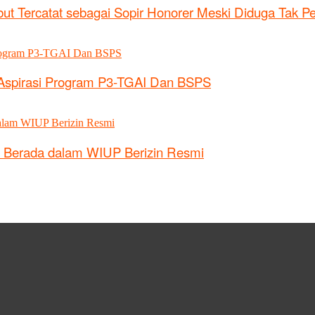
ut Tercatat sebagai Sopir Honorer Meski Diduga Tak P
 Aspirasi Program P3-TGAI Dan BSPS
 Berada dalam WIUP Berizin Resmi