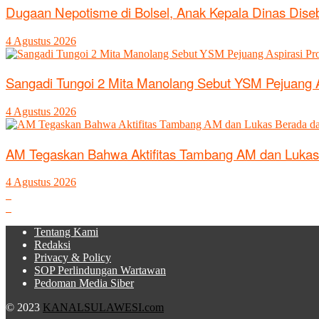
Dugaan Nepotisme di Bolsel, Anak Kepala Dinas Diseb
4 Agustus 2026
Sangadi Tungoi 2 Mita Manolang Sebut YSM Pejuang
4 Agustus 2026
AM Tegaskan Bahwa Aktifitas Tambang AM dan Lukas
4 Agustus 2026
Tentang Kami
Redaksi
Privacy & Policy
SOP Perlindungan Wartawan
Pedoman Media Siber
© 2023
KANALSULAWESI.com