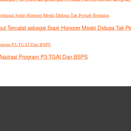
ut Tercatat sebagai Sopir Honorer Meski Diduga Tak P
 Aspirasi Program P3-TGAI Dan BSPS