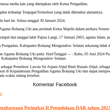
massa media lain yang ditetapkan oleh Ketua Pengadilan.
gilan terhadap Tergugat/Termohon yang tidak diketahui alamatnya.
i ini. Selasa tanggal 30 Januari 2024.
 Agama Bolaang Uki atas perintah Ketua Majelis dalam perkara Nomor
t dan tanggal lahir Papua Langi, 17 Januari 2003, agama Islam, pe
 Posigadan, Kabupaten Bolaang Mongondow Selatan sekarang tidak d
an Agama Bolaang Uki pada: Hari/Tanggal — : Rabu, 05 Juni 2024 P
Uki, Kabupaten Bolaang Mongondow Selatan.
 sebagai Pemohon: Lawan Sri Anjani Abjul Binti Husain Abjul, sebag
 di Kepaniteraan Pengadilan Agama Bolaang Uki dan dapat menjawab sec
ada waktu sidang tersebut.
Komentar Facebook
ul
enghargaan Peringkat II Pengelolaan DAK tahun 202