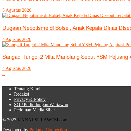
5 Agustus 2026
Dugaan Nepotisme di Bolsel, Anak Kepala Dinas Diseb
4 Agustus 2026
Sangadi Tungoi 2 Mita Manolang Sebut YSM Pejuang
4 Agustus 2026
Tentang Kami
Redaksi
Privacy & Policy
SOP Perlindungan Wartawan
Pedoman Media Siber
© 2023
KANALSULAWESI.com
Developed by
Pratama Connection