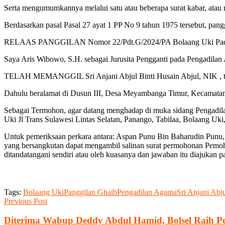
Serta mengumumkannya melalui satu atau beberapa surat kabar, atau 
Berdasarkan pasal Pasal 27 ayat 1 PP No 9 tahun 1975 tersebut, pang
RELAAS PANGGILAN Nomor 22/Pdt.G/2024/PA Bolaang Uki Pada har
Saya Aris Wibowo, S.H. sebagai Jurusita Pengganti pada Pengadilan
TELAH MEMANGGIL Sri Anjani Abjul Binti Husain Abjul, NIK , tempa
Dahulu beralamat di Dusun III, Desa Meyambanga Timur, Kecamatan
Sebagai Termohon, agar datang menghadap di muka sidang Pengadil
Uki Jl Trans Sulawesi Lintas Selatan, Panango, Tabilaa, Bolaang 
Untuk pemeriksaan perkara antara: Aspan Punu Bin Baharudin Punu,
yang bersangkutan dapat mengambil salinan surat permohonan Pemohon
ditandatangani sendiri atau oleh kuasanya dan jawaban itu diajukan p
Tags:
Bolaang Uki
Panggilan Ghaib
Pengadilan Agama
Sri Anjani Abj
Previous Post
Diterima Wabup Deddy Abdul Hamid, Bolsel Raih P