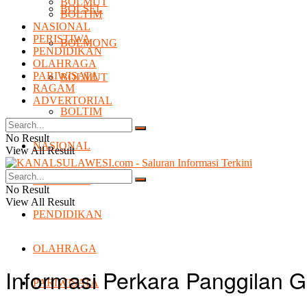
BOLMUT
BOLSEL
BOLTIM
NASIONAL
PERISTIWA
BOLMONG
PENDIDIKAN
OLAHRAGA
PARIWISATA
BOLMUT
RAGAM
ADVERTORIAL
BOLTIM
No Result
NASIONAL
View All Result
PERISTIWA
No Result
View All Result
PENDIDIKAN
OLAHRAGA
Informasi Perkara Panggilan G
PARIWISATA