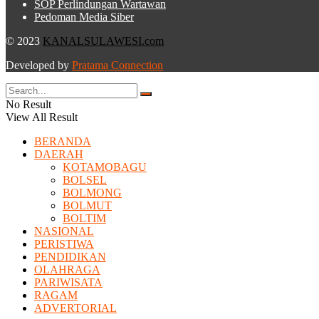
SOP Perlindungan Wartawan
Pedoman Media Siber
© 2023
KANALSULAWESI.com
Developed by
Pratama Connection
No Result
View All Result
BERANDA
DAERAH
KOTAMOBAGU
BOLSEL
BOLMONG
BOLMUT
BOLTIM
NASIONAL
PERISTIWA
PENDIDIKAN
OLAHRAGA
PARIWISATA
RAGAM
ADVERTORIAL