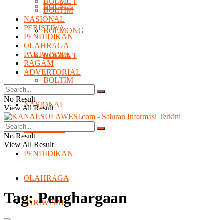
BOLMUT
BOLSEL
BOLTIM
NASIONAL
PERISTIWA
BOLMONG
PENDIDIKAN
OLAHRAGA
PARIWISATA
BOLMUT
RAGAM
ADVERTORIAL
BOLTIM
No Result
NASIONAL
View All Result
PERISTIWA
No Result
View All Result
PENDIDIKAN
OLAHRAGA
Tag:
Penghargaan
PARIWISATA