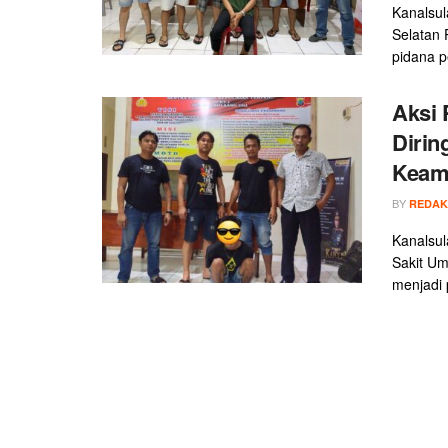
Kanalsul
Selatan 
pidana p
Aksi 
Dirin
Keam
BY
REDAK
Kanalsul
Sakit U
menjadi p