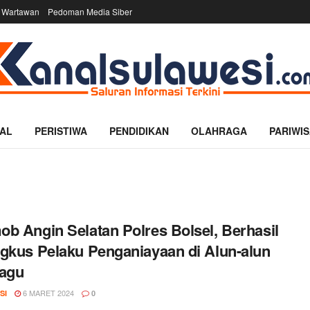
 Wartawan
Pedoman Media Siber
AL
PERISTIWA
PENDIDIKAN
OLAHRAGA
PARIWIS
b Angin Selatan Polres Bolsel, Berhasil
gkus Pelaku Penganiayaan di Alun-alun
bagu
6 MARET 2024
SI
0