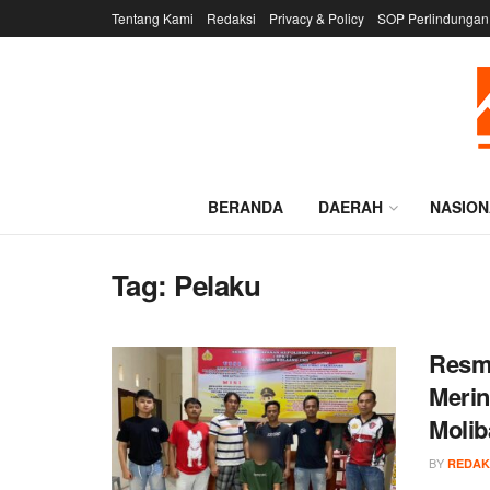
Tentang Kami
Redaksi
Privacy & Policy
SOP Perlindungan
BERANDA
DAERAH
NASION
Tag:
Pelaku
Resmo
Merin
Moli
BY
REDAK