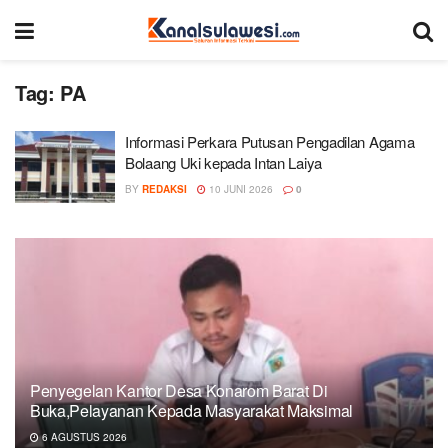
Tag:
PA
Informasi Perkara Putusan Pengadilan Agama
Bolaang Uki kepada Intan Laiya
BY
REDAKSI
10 JUNI 2026
0
Penyegelan Kantor Desa Konarom Barat Di
Buka,Pelayanan Kepada Masyarakat Maksimal
6 AGUSTUS 2026