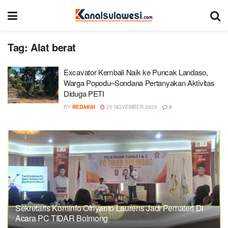
Tag:
Alat berat
Excavator Kembali Naik ke Puncak Landaso,
Warga Popodu–Sondana Pertanyakan Aktivitas
Diduga PETI
BY
REDAKSI
25 NOVEMBER 2025
0
Sekretaris Kominfo Ofriyanto Laurens Jadi Pemateri Di
Acara PC TIDAR Bolmong