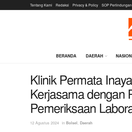
Tentang Kami
Redaksi
Privacy & Policy
SOP Perlindungan
BERANDA
DAERAH
NASION
Klinik Permata Inaya
Kerjasama dengan P
Pemeriksaan Labora
12 Agustus 2024
in
Bolsel
,
Daerah