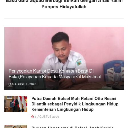
Baku Gara Squad Berbagi Berkah dengan Anak Yatim
Ponpes Hidayatullah
Penyegelan Kantor Desa Konarom Barat Di
Buka,Pelayanan Kepada Masyarakat Maksimal
6 AGUSTUS 2026
Putra Daerah Bolsel Muh Refani Otto Resmi
Dilantik sebagai Penyidik Lingkungan Hidup
Kementerian Lingkungan Hidup
5 AGUSTUS 2026
Dugaan Nepotisme di Bolsel, Anak Kepala