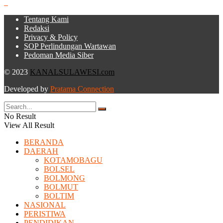
Tentang Kami
Redaksi
Privacy & Policy
SOP Perlindungan Wartawan
Pedoman Media Siber
© 2023
KANALSULAWESI.com
Developed by
Pratama Connection
No Result
View All Result
BERANDA
DAERAH
KOTAMOBAGU
BOLSEL
BOLMONG
BOLMUT
BOLTIM
NASIONAL
PERISTIWA
PENDIDIKAN