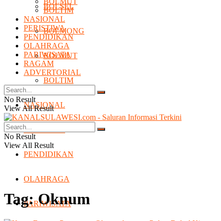
BOLMUT
BOLSEL
BOLTIM
NASIONAL
PERISTIWA
BOLMONG
PENDIDIKAN
OLAHRAGA
PARIWISATA
BOLMUT
RAGAM
ADVERTORIAL
BOLTIM
No Result
NASIONAL
View All Result
PERISTIWA
No Result
View All Result
PENDIDIKAN
OLAHRAGA
Tag:
Oknum
PARIWISATA