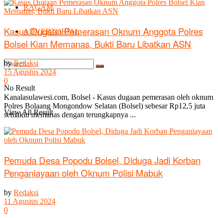
RAGAM
Kasus Dugaan Pemerasan Oknum Anggota Polres
ADVERTORIAL
Bolsel Kian Memanas, Bukti Baru Libatkan ASN
by
Redaksi
15 Agustus 2024
0
No Result
Kanalasulawesi.com, Bolsel - Kasus dugaan pemerasan oleh oknum
Polres Bolaang Mongondow Selatan (Bolsel) sebesar Rp12,5 juta
View All Result
semakin memanas dengan terungkapnya ...
Pemuda Desa Popodu Bolsel, Diduga Jadi Korban
Penganiayaan oleh Oknum Polisi Mabuk
by
Redaksi
11 Agustus 2024
0