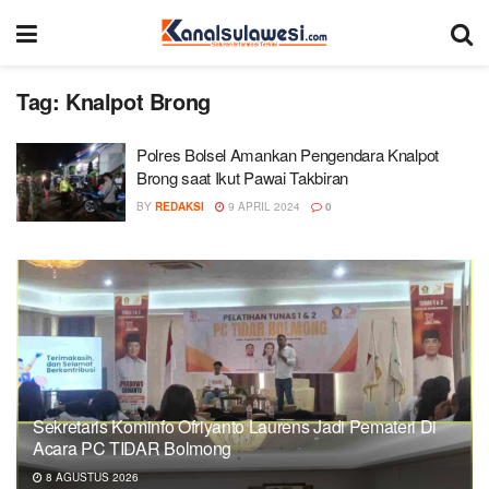
Tag:
Knalpot Brong
Polres Bolsel Amankan Pengendara Knalpot
Brong saat Ikut Pawai Takbiran
BY
REDAKSI
9 APRIL 2024
0
Sekretaris Kominfo Ofriyanto Laurens Jadi Pemateri Di
Acara PC TIDAR Bolmong
8 AGUSTUS 2026