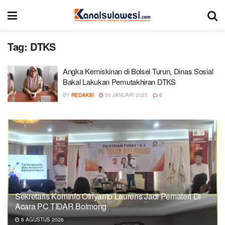
Tag:
DTKS
Angka Kemiskinan di Bolsel Turun, Dinas Sosial
Bakal Lakukan Pemutakhiran DTKS
BY
REDAKSI
30 JANUARI 2025
0
Sekretaris Kominfo Ofriyanto Laurens Jadi Pemateri Di
Acara PC TIDAR Bolmong
8 AGUSTUS 2026