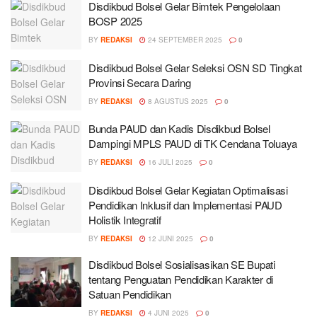
Disdikbud Bolsel Gelar Bimtek Pengelolaan
BOSP 2025
BY
REDAKSI
24 SEPTEMBER 2025
0
Disdikbud Bolsel Gelar Seleksi OSN SD Tingkat
Provinsi Secara Daring
BY
REDAKSI
8 AGUSTUS 2025
0
Bunda PAUD dan Kadis Disdikbud Bolsel
Dampingi MPLS PAUD di TK Cendana Toluaya
BY
REDAKSI
16 JULI 2025
0
Disdikbud Bolsel Gelar Kegiatan Optimalisasi
Pendidikan Inklusif dan Implementasi PAUD
Holistik Integratif
BY
REDAKSI
12 JUNI 2025
0
Disdikbud Bolsel Sosialisasikan SE Bupati
tentang Penguatan Pendidikan Karakter di
Satuan Pendidikan
BY
REDAKSI
4 JUNI 2025
0