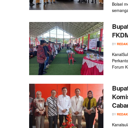
Bolsel m
semangat
Bupa
FKDM 
BY
REDAK
KanalSul
Perkanto
Forum Ke
Bupat
Komi
Caba
BY
REDAK
Kanalsul