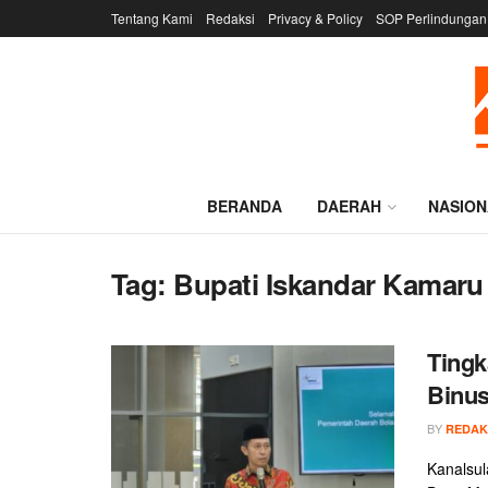
Tentang Kami
Redaksi
Privacy & Policy
SOP Perlindungan
BERANDA
DAERAH
NASION
Tag:
Bupati Iskandar Kamaru
Tingk
Binus
BY
REDAK
Kanalsu