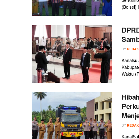
(Bolsel)
DPRD 
Sambu
BY
REDAK
Kanalsul
Kabupate
Waktu (P
Hibah
Perku
Menje
BY
REDAK
KanalSul