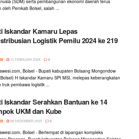
nusia (SDM) serta pembangunan ekonomi daerah terus
n oleh Pemkab Bolsel, salah ...
i Iskandar Kamaru Lepas
stribusian Logistik Pemilu 2024 ke 219
12 FEBRUARI 2024
SI
0
awesi.com, Bolsel - Bupati kabupaten Bolaang Mongondow
(Bolsel) H Iskandar Kamaru SPt MSI, melepas keberangkatan
 truk pembawa logistik ...
i Iskandar Serahkan Bantuan ke 14
mpok UKM dan Kube
28 DESEMBER 2023
SI
0
awesi.com, Bolsel - Bertempat di lapangan kompleks
oran Panango, Bupati kabupaten Bolaang Mongondow Selatan