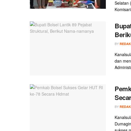
Selatan 
Komisari
Bupat
Beri
BY
REDAK
Kanalsul
dan men
Administ
Pemka
Seca
BY
REDAK
Kanalsul
Dumagin 
sukses m