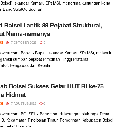
(Bolsel) Iskandar Kamaru SPt MSI, menerima kunjungan kerja
s Bank SulutGo Buchari ...
i Bolsel Lantik 89 Pejabat Struktural,
kut Nama-namanya
17 OKTOBER 2023
SI
0
awesi.com, Bolsel - Bupati Iskandar Kamaru SPt MSi, melantik
gambil sumpah pejabat Pimpinan Tinggi Pratama,
rator, Pengawas dan Kepala ...
b Bolsel Sukses Gelar HUT RI ke-78
ra Hidmat
17 AGUSTUS 2023
SI
0
awesi.com, BOLSEL - Bertempat di lapangan olah raga Desa
B, Kecamatan Pinolosian Timur, Pemerintah Kabupaten Bolsel
engelar Upacara ...