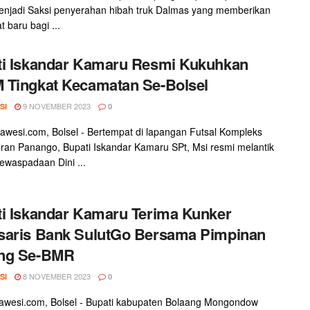
enjadi Saksi penyerahan hibah truk Dalmas yang memberikan
 baru bagi ...
ti Iskandar Kamaru Resmi Kukuhkan
Tingkat Kecamatan Se-Bolsel
9 NOVEMBER 2023
SI
0
awesi.com, Bolsel - Bertempat di lapangan Futsal Kompleks
ran Panango, Bupati Iskandar Kamaru SPt, Msi resmi melantik
waspadaan Dini ...
i Iskandar Kamaru Terima Kunker
saris Bank SulutGo Bersama Pimpinan
ng Se-BMR
8 NOVEMBER 2023
SI
0
awesi.com, Bolsel - Bupati kabupaten Bolaang Mongondow