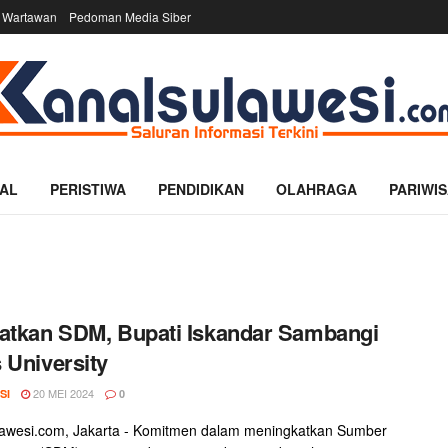
 Wartawan
Pedoman Media Siber
AL
PERISTIWA
PENDIDIKAN
OLAHRAGA
PARIWIS
atkan SDM, Bupati Iskandar Sambangi
 University
20 MEI 2024
SI
0
lawesi.com, Jakarta - Komitmen dalam meningkatkan Sumber