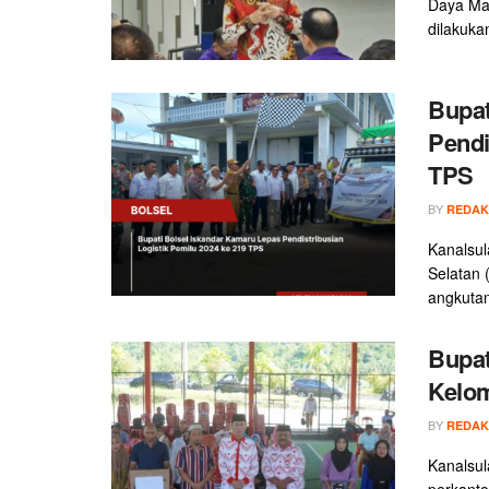
Daya Ma
dilakuka
Bupat
Pendi
TPS
BY
REDAK
Kanalsul
Selatan 
angkutan
Bupat
Kelo
BY
REDAK
Kanalsul
perkant