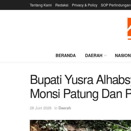
Tentang Kami
Redaksi
Privacy & Policy
SOP Perlindungan
BERANDA
DAERAH
NASION
Bupati Yusra Alhab
Monsi Patung Dan P
28 Juni 2026
in
Daerah