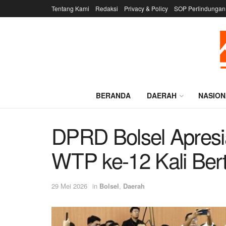
Tentang Kami
Redaksi
Privacy & Policy
SOP Perlindungan
BERANDA
DAERAH
NASION
DPRD Bolsel Apresi
WTP ke-12 Kali Bert
29 Mei 2026
in
Bolsel
,
Daerah