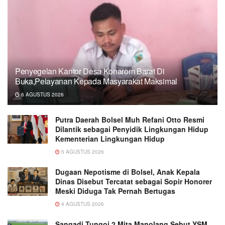
Penyegelan Kantor Desa Konarom Barat Di
Buka,Pelayanan Kepada Masyarakat Maksimal
6 AGUSTUS 2026
Putra Daerah Bolsel Muh Refani Otto Resmi
Dilantik sebagai Penyidik Lingkungan Hidup
Kementerian Lingkungan Hidup
5 AGUSTUS 2026
Dugaan Nepotisme di Bolsel, Anak Kepala
Dinas Disebut Tercatat sebagai Sopir Honorer
Meski Diduga Tak Pernah Bertugas
4 AGUSTUS 2026
Sangadi Tungoi 2 Mita Manolang Sebut YSM