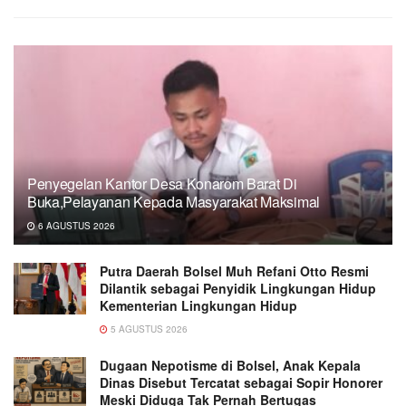
Penyegelan Kantor Desa Konarom Barat Di
Buka,Pelayanan Kepada Masyarakat Maksimal
6 AGUSTUS 2026
Putra Daerah Bolsel Muh Refani Otto Resmi
Dilantik sebagai Penyidik Lingkungan Hidup
Kementerian Lingkungan Hidup
5 AGUSTUS 2026
Dugaan Nepotisme di Bolsel, Anak Kepala
Dinas Disebut Tercatat sebagai Sopir Honorer
Meski Diduga Tak Pernah Bertugas