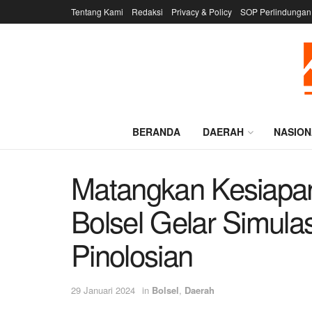
Tentang Kami
Redaksi
Privacy & Policy
SOP Perlindungan
BERANDA
DAERAH
NASION
Matangkan Kesiapa
Bolsel Gelar Simula
Pinolosian
29 Januari 2024
in
Bolsel
,
Daerah