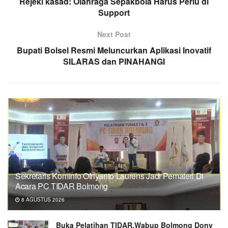
Rejeki kasad: Olahraga Sepakbola Harus Perlu di
Support
Next Post
Bupati Bolsel Resmi Meluncurkan Aplikasi Inovatif
SILARAS dan PINAHANGI
Sekretaris Kominfo Ofriyanto Laurens Jadi Pemateri Di
Acara PC TIDAR Bolmong
8 AGUSTUS 2026
Buka Pelatihan TIDAR,Wabup Bolmong Dony