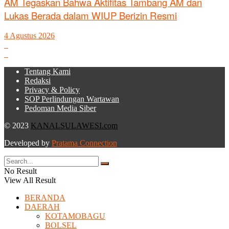
AM Tegaskan Bahwa Aktifitas Tambang AM dan
Lukas Berada dalam WIUP Berizin Resmi
4 Agustus 2026
Tentang Kami
Redaksi
Privacy & Policy
SOP Perlindungan Wartawan
Pedoman Media Siber
© 2023
KANALSULAWESI.com
Developed by
Pratama Connection
No Result
View All Result
BERANDA
DAERAH
KOTAMOBAGU
BOLSEL