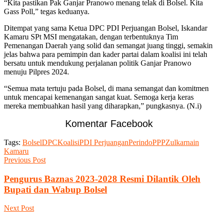
“Kita pastikan Pak Ganjar Pranowo menang telak di Bolsel. Kita
Gass Poll,” tegas keduanya.
Ditempat yang sama Ketua DPC PDI Perjuangan Bolsel, Iskandar
Kamaru SPt MSI mengatakan, dengan terbentuknya Tim
Pemenangan Daerah yang solid dan semangat juang tinggi, semakin
jelas bahwa para pemimpin dan kader partai dalam koalisi ini telah
bersatu untuk mendukung perjalanan politik Ganjar Pranowo
menuju Pilpres 2024.
“Semua mata tertuju pada Bolsel, di mana semangat dan komitmen
untuk mencapai kemenangan sangat kuat. Semoga kerja keras
mereka membuahkan hasil yang diharapkan,” pungkasnya. (N.i)
Komentar Facebook
Tags:
Bolsel
DPC
Koalisi
PDI Perjuangan
Perindo
PPP
Zulkarnain
Kamaru
Previous Post
Pengurus Baznas 2023-2028 Resmi Dilantik Oleh
Bupati dan Wabup Bolsel
Next Post