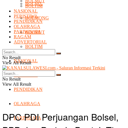
BOLMUT
BOLSEL
BOLTIM
NASIONAL
PERISTIWA
BOLMONG
PENDIDIKAN
OLAHRAGA
PARIWISATA
BOLMUT
RAGAM
ADVERTORIAL
BOLTIM
No Result
NASIONAL
View All Result
PERISTIWA
No Result
View All Result
PENDIDIKAN
OLAHRAGA
DPC PDI Perjuangan Bolsel,
PARIWISATA