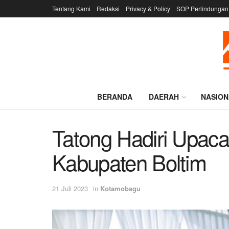
Tentang Kami
Redaksi
Privacy & Policy
SOP Perlindungan
BERANDA
DAERAH
NASION
Tatong Hadiri Upac
Kabupaten Boltim
21 Juli 2023
in
Kotamobagu