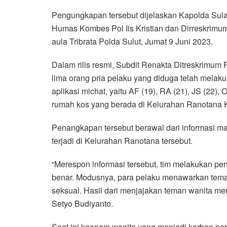
Pengungkapan tersebut dijelaskan Kapolda Sulaw
Humas Kombes Pol Iis Kristian dan Dirreskrimum
aula Tribrata Polda Sulut, Jumat 9 Juni 2023.
Dalam rilis resmi, Subdit Renakta Ditreskrimu
lima orang pria pelaku yang diduga telah melak
aplikasi michat, yaitu AF (19), RA (21), JS (22),
rumah kos yang berada di Kelurahan Ranotana K
Penangkapan tersebut berawal dari informasi mas
terjadi di Kelurahan Ranotana tersebut.
“Merespon informasi tersebut, tim melakukan pe
benar. Modusnya, para pelaku menawarkan teman 
seksual. Hasil dari menjajakan teman wanita merek
Setyo Budiyanto.
Saat ini keenam wanita yang menjadi korban perd