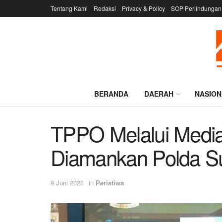
Tentang Kami
Redaksi
Privacy & Policy
SOP Perlindungan
BERANDA
DAERAH
NASION
TPPO Melalui Media 
Diamankan Polda Su
9 Juni 2023
in
Peristiwa