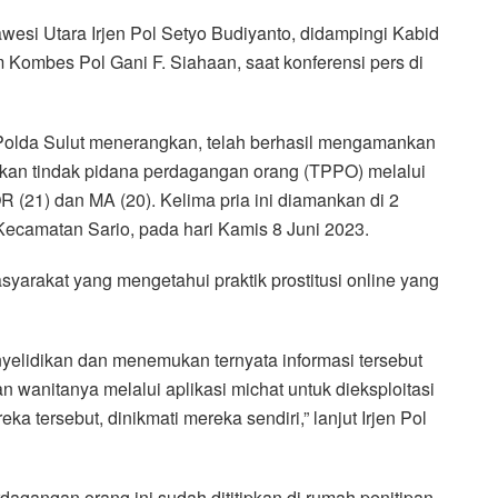
esi Utara Irjen Pol Setyo Budiyanto, didampingi Kabid
 Kombes Pol Gani F. Siahaan, saat konferensi pers di
m Polda Sulut menerangkan, telah berhasil mengamankan
ukan tindak pidana perdagangan orang (TPPO) melalui
 OR (21) dan MA (20). Kelima pria ini diamankan di 2
ecamatan Sario, pada hari Kamis 8 Juni 2023.
yarakat yang mengetahui praktik prostitusi online yang
nyelidikan dan menemukan ternyata informasi tersebut
wanitanya melalui aplikasi michat untuk dieksploitasi
a tersebut, dinikmati mereka sendiri,” lanjut Irjen Pol
agangan orang ini sudah dititipkan di rumah penitipan