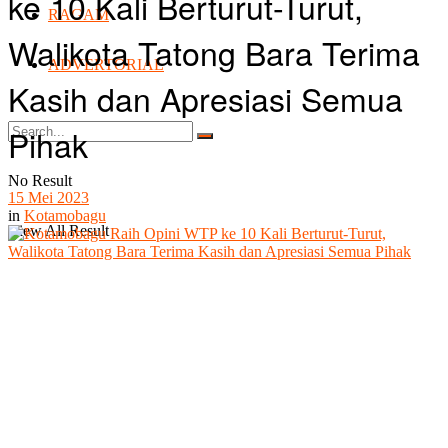
ke 10 Kali Berturut-Turut,
RAGAM
Walikota Tatong Bara Terima
ADVERTORIAL
Kasih dan Apresiasi Semua
Pihak
No Result
15 Mei 2023
in
Kotamobagu
View All Result