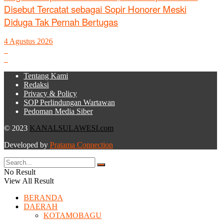
Disebut Tercatat sebagai Sopir Honorer Meski
Diduga Tak Pernah Bertugas
4 Agustus 2026
Tentang Kami
Redaksi
Privacy & Policy
SOP Perlindungan Wartawan
Pedoman Media Siber
© 2023
KANALSULAWESI.com
Developed by
Pratama Connection
No Result
View All Result
BERANDA
DAERAH
KOTAMOBAGU