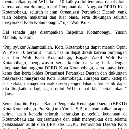
mendapatkan opini WTP ke – 10 kalinya. Ini tentunya dapat diraih
karena adanya dukungan dari Pimpinan dan Anggota DPRD Kota
Kotamobagu, seluruh jajaran Organisasi Perangkat Daerah yang
telah bekerja maksimal dan luar biasa, serta dukungan seluruh
masyarakat Kota Kotamobagu.,” ujar Wali Kota.
Hal senada juga disampaikan Inspektur Kotamobagu, Yusrin
Mantali, S. Kom.
“Puji syukur Alhamdulilah, Kota Kotamobagu dapat meraih Opini
WTP ke -10 berturut – turut, hal ini dapat diraih karena bimbingan
dari Ibu Wali Kota Kotamobagu, Bapak Wakil Wali Kota
Kotamobagu, pengawasan serta kolaborasi yang baik dengan
pimpinan dan anggota DPRD Kota Kotamobagu, serta upaya kerja
keras dan kerja ikhlas Organisasi Perangkat Daerah dan dukungan
masyarakat masyarakat Kota Kotamobagu. Harapan kami kedepan
tata kelola, manajemen risiko serta pengendalian intern lebih dapat
kita tingkatkan lagi, agar opini WTP dapat kita pertahankan,”
ujanya.
Sementara itu, Kepala Badan Pengelola Keuangan Daerah (BPKD)
Kota Kotamobagu, Pra Sugiarto Yunus, S.P., menyampaikan ucapan
terima kasih kepada seluruh perangkat pengelola keuangan di
Kotamobagu atas kerjasamanya dan telah menyajikan data selama
pelaksanaan audit oleh BPK atas LKPD Pemerintah Daerah Kota