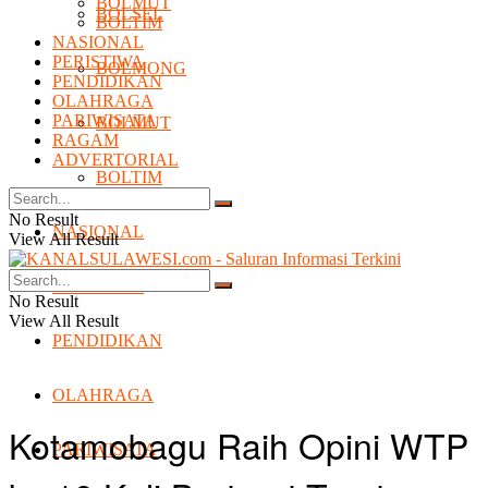
BOLMUT
BOLSEL
BOLTIM
NASIONAL
PERISTIWA
BOLMONG
PENDIDIKAN
OLAHRAGA
PARIWISATA
BOLMUT
RAGAM
ADVERTORIAL
BOLTIM
No Result
NASIONAL
View All Result
PERISTIWA
No Result
View All Result
PENDIDIKAN
OLAHRAGA
Kotamobagu Raih Opini WTP
PARIWISATA