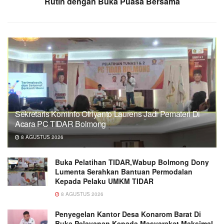
Rutin dengan Buka Puasa Bersama
Sekretaris Kominfo Ofriyanto Laurens Jadi Pemateri Di
Acara PC TIDAR Bolmong
8 AGUSTUS 2026
Buka Pelatihan TIDAR,Wabup Bolmong Dony
Lumenta Serahkan Bantuan Permodalan
Kepada Pelaku UMKM TIDAR
8 AGUSTUS 2026
Penyegelan Kantor Desa Konarom Barat Di
Buka,Pelayanan Kepada Masyarakat Maksimal