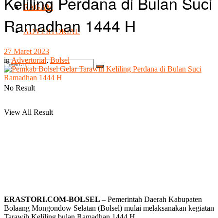
Keliling Perdana di Bulan Suci
RAGAM
Ramadhan 1444 H
ADVERTORIAL
27 Maret 2023
in
Advertorial
,
Bolsel
No Result
View All Result
ERASTORI.COM-BOLSEL –
Pemerintah Daerah Kabupaten
Bolaang Mongondow Selatan (Bolsel) mulai melaksanakan kegiatan
Tarawih Keliling bulan Ramadhan 1444 H.