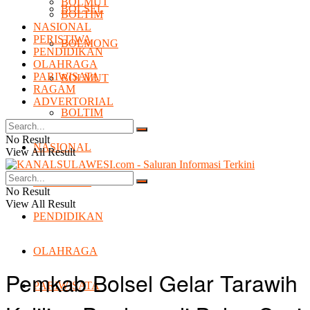
BOLMUT
BOLSEL
BOLTIM
NASIONAL
PERISTIWA
BOLMONG
PENDIDIKAN
OLAHRAGA
PARIWISATA
BOLMUT
RAGAM
ADVERTORIAL
BOLTIM
No Result
NASIONAL
View All Result
PERISTIWA
No Result
View All Result
PENDIDIKAN
OLAHRAGA
Pemkab Bolsel Gelar Tarawih
PARIWISATA