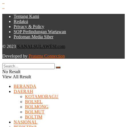
Tentang Kami
Redaksi
Privacy & Policy
SOP Perlindungan Wartawan
Pedoman Media Siber
© 2023
KANALSULAWESI.com
Developed by
Pratama Connection
No Result
View All Result
BERANDA
DAERAH
KOTAMOBAGU
BOLSEL
BOLMONG
BOLMUT
BOLTIM
NASIONAL