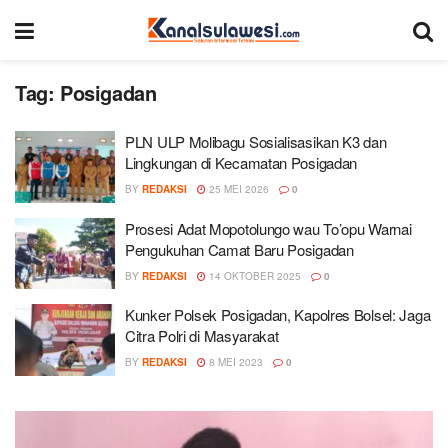
Tag:
Posigadan
PLN ULP Molibagu Sosialisasikan K3 dan
Lingkungan di Kecamatan Posigadan
BY
REDAKSI
25 MEI 2026
0
Prosesi Adat Mopotolungo wau To’opu Warnai
Pengukuhan Camat Baru Posigadan
BY
REDAKSI
14 OKTOBER 2025
0
Kunker Polsek Posigadan, Kapolres Bolsel: Jaga
Citra Polri di Masyarakat
BY
REDAKSI
8 MEI 2023
0