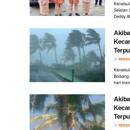
Kanalsul
Selatan 
Deddy Ab
Akiba
Kecam
Terpu
BY
REDAK
Kanalsul
Bolaang 
hari mem
Akiba
Kecam
Terpu
BY
REDAK