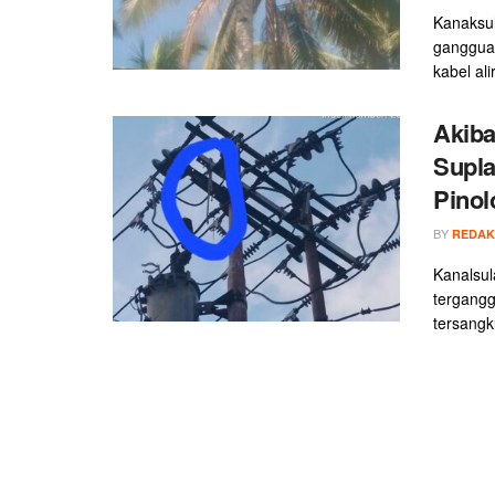
Kanaksul
gangguan
kabel alir
Akiba
Supla
Pinol
BY
REDAK
Kanalsula
tergangg
tersangku