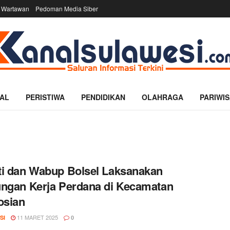
 Wartawan
Pedoman Media Siber
AL
PERISTIWA
PENDIDIKAN
OLAHRAGA
PARIWIS
i dan Wabup Bolsel Laksanakan
ngan Kerja Perdana di Kecamatan
osian
11 MARET 2025
SI
0