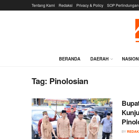
Tentang Kami
Redaksi
Privacy & Policy
SOP Perlindungan
BERANDA
DAERAH
NASION
Tag:
Pinolosian
Bupat
Kunju
Pinol
BY
REDAK