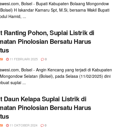
awesi.com, Bolsel - Bupati Kabupaten Bolaang Mongondow
(Bolsel) H Iskandar Kamaru Spt, M.Si, bersama Wakil Bupati
dul Hamid, ...
t Ranting Pohon, Suplai Listrik di
atan Pinolosian Bersatu Harus
tus
11 FEBRUARI 2025
SI
0
awesi.com, Bolsel - Angin Kencang yang terjadi di Kabupaten
Mongondow Selatan (Bolsel), pada Selasa (11/02/2025) dini
buat suplai ...
t Daun Kelapa Suplai Listrik di
atan Pinolosian Bersatu Harus
tus
11 OKTOBER 2024
SI
0