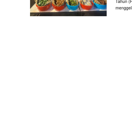
Tahun (H
menggela