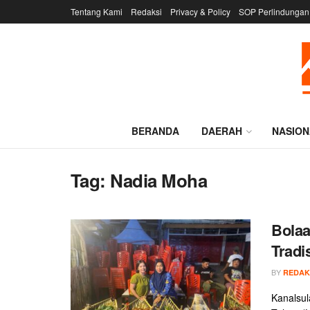
Tentang Kami
Redaksi
Privacy & Policy
SOP Perlindungan
BERANDA
DAERAH
NASION
Tag:
Nadia Moha
Bolaa
Tradi
BY
REDAK
Kanalsul