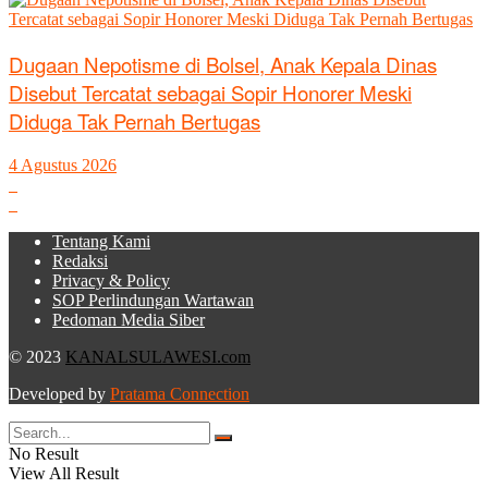
Dugaan Nepotisme di Bolsel, Anak Kepala Dinas
Disebut Tercatat sebagai Sopir Honorer Meski
Diduga Tak Pernah Bertugas
4 Agustus 2026
Tentang Kami
Redaksi
Privacy & Policy
SOP Perlindungan Wartawan
Pedoman Media Siber
© 2023
KANALSULAWESI.com
Developed by
Pratama Connection
No Result
View All Result