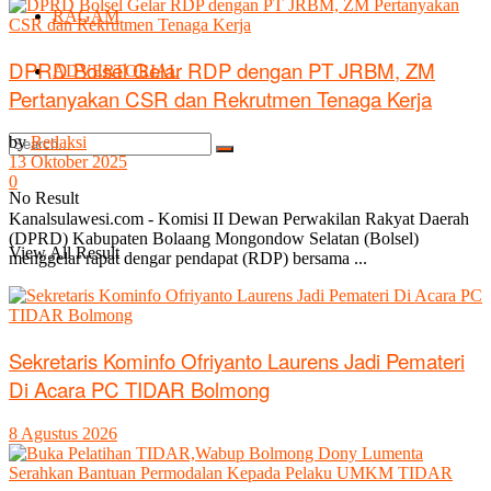
RAGAM
DPRD Bolsel Gelar RDP dengan PT JRBM, ZM
ADVERTORIAL
Pertanyakan CSR dan Rekrutmen Tenaga Kerja
by
Redaksi
13 Oktober 2025
0
No Result
Kanalsulawesi.com - Komisi II Dewan Perwakilan Rakyat Daerah
(DPRD) Kabupaten Bolaang Mongondow Selatan (Bolsel)
View All Result
menggelar rapat dengar pendapat (RDP) bersama ...
Sekretaris Kominfo Ofriyanto Laurens Jadi Pemateri
Di Acara PC TIDAR Bolmong
8 Agustus 2026