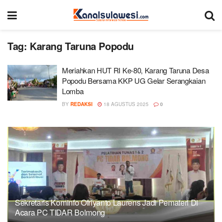
Tag:
Karang Taruna Popodu
Meriahkan HUT RI Ke-80, Karang Taruna Desa
Popodu Bersama KKP UG Gelar Serangkaian
Lomba
BY
REDAKSI
18 AGUSTUS 2025
0
Sekretaris Kominfo Ofriyanto Laurens Jadi Pemateri Di
Acara PC TIDAR Bolmong