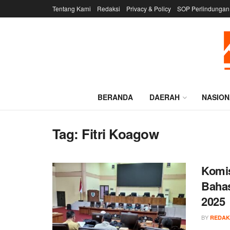
Tentang Kami
Redaksi
Privacy & Policy
SOP Perlindungan
BERANDA
DAERAH
NASION
Tag:
Fitri Koagow
Komis
Baha
2025
BY
REDAK