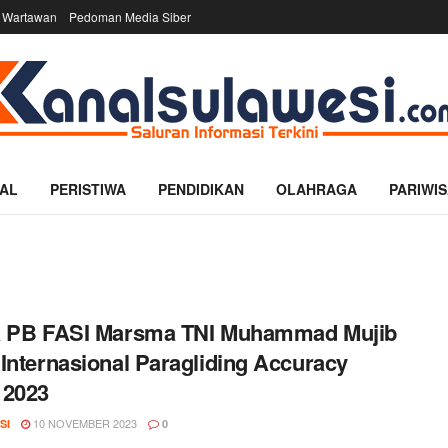
 Wartawan
Pedoman Media Siber
AL
PERISTIWA
PENDIDIKAN
OLAHRAGA
PARIWIS
a PB FASI Marsma TNI Muhammad Mujib
Internasional Paragliding Accuracy
 2023
10 NOVEMBER 2023
SI
0