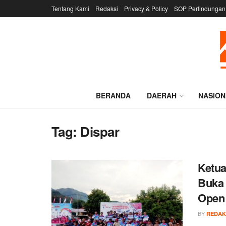
Tentang Kami
Redaksi
Privacy & Policy
SOP Perlindungan
BERANDA
DAERAH
NASION
Tag:
Dispar
Ketu
Buka 
Open
BY
REDAK