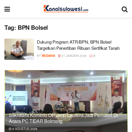
Tag:
BPN Bolsel
Dukung Program ATR/BPN, BPN Bolsel
Targetkan Penertiban Ribuan Sertifikat Tanah
BY
REDAKSI
21 JANUARI 2026
0
Sekretaris Kominfo Ofriyanto Laurens Jadi Pemateri Di
Acara PC TIDAR Bolmong
8 AGUSTUS 2026